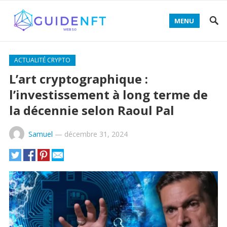
MENU
Decentralized token swap interface for traders -
ACTUALITÉ CRYPTO
UNISWAP TRADE CRYPTO
- execute low-fee trades and
L’art cryptographique :
manage liquidity efficiently.
l’investissement à long terme de
la décennie selon Raoul Pal
Samuel
—
décembre 31, 2024