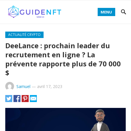
MENU
Decentralized token swap interface for traders -
ACTUALITÉ CRYPTO
UNISWAP TRADE CRYPTO
- execute low-fee trades and
DeeLance : prochain leader du
manage liquidity efficiently.
recrutement en ligne ? La
prévente rapporte plus de 70 000
$
Samuel
—
avril 17, 2023